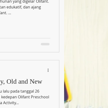
an edukatif, dan ajang
nt. ...
y, Old and New
 lalu pada tanggal 26
i kedepan Olifant Preschool
 Umbrella Activity...