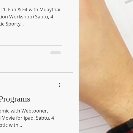
 1. Fun & Fit with Muaythai
Workshop) Sabtu, 4
umbactic Sporty...
 Programs
Comic with Webtooner,
un Robotic with...