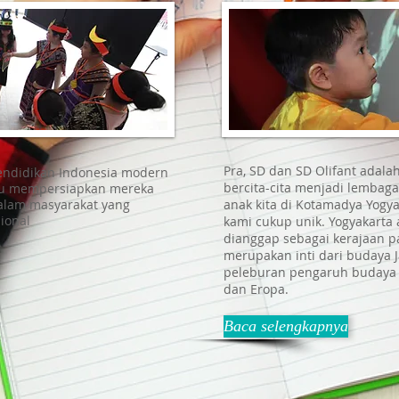
Pra, SD dan SD Olifant adala
endidikan Indonesia modern
bercita-cita menjadi lembaga
tu mempersiapkan mereka
alam masyarakat yang
anak kita di Kotamadya Yogya
ional
kami cukup unik. Yogyakarta 
dianggap sebagai kerajaan pa
merupakan inti dari budaya J
peleburan pengaruh budaya u
dan Eropa.
Baca selengkapnya