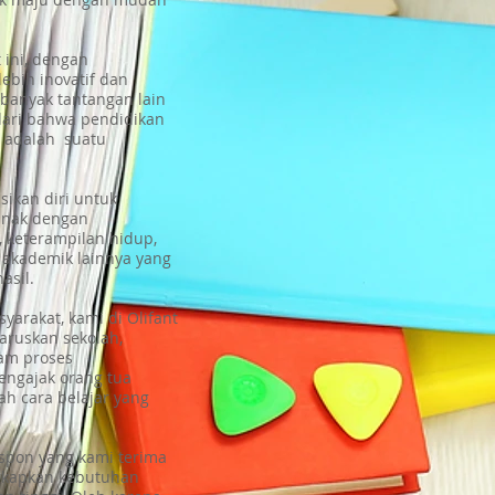
ini, dengan
lebih inovatif dan
banyak tantangan lain
dari bahwa pendidikan
 adalah suatu
sikan diri untuk
anak dengan
 keterampilan hidup,
ek akademik lainnya yang
asil.
yarakat, kami di Olifant
aruskan sekolah,
am proses
engajak orang tua
ah cara belajar yang
respon yang kami terima
gkapkan kebutuhan