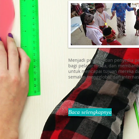
Menjadi pelopor, dan penyedia p
bagi pelajar muda, dan memban
untuk mencapai tujuan mereka d
semakin mengglobal dan internas
Baca selengkapnya