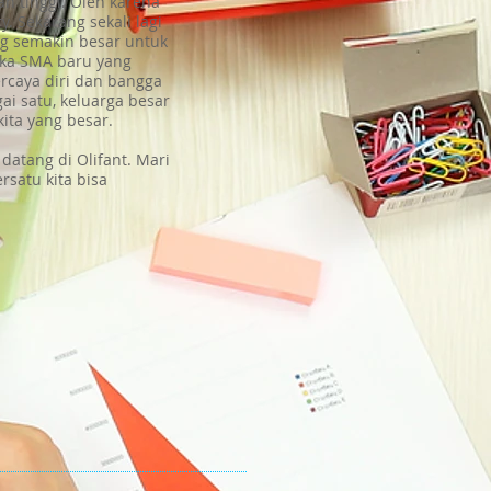
an tinggi. Oleh karena
. Sekarang sekali lagi
ng semakin besar untuk
uka SMA baru yang
rcaya diri dan bangga
i satu, keluarga besar
ita yang besar.
datang di Olifant. Mari
ersatu kita bisa