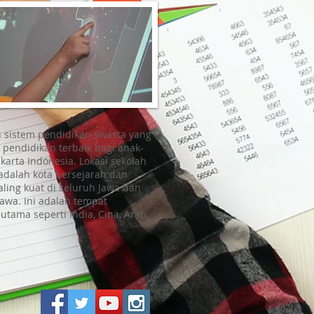
h sistem pendidikan swasta yang
 pendidikan terbaik bagi anak-
karta Indonesia. Lokasi sekolah
adalah kota bersejarah dan
ling kuat di seluruh Jawa dan
awa. Ini adalah tempat
tama seperti India, Cina, Arab,