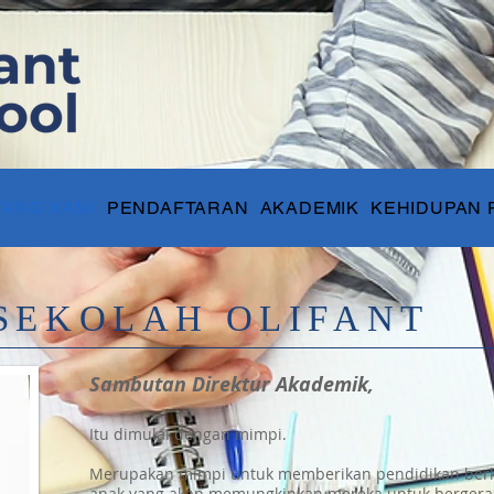
TANG KAMI
PENDAFTARAN
AKADEMIK
KEHIDUPAN 
SEKOLAH OLIFANT
Sambutan Direktur Akademik,
Itu dimulai dengan mimpi.
Merupakan mimpi untuk memberikan pendidikan berku
anak yang akan memungkinkan mereka untuk berger