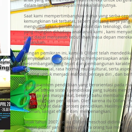
dalam langkah kehidupan mereka selanjutnya.
Saat kami mempertimbangkan dunia yang serba cepat 
kemungkinan tak terbatas, seperti peluang kerja yang 
menguntungkan, perubahan sosial dan teknologi, dan 
yang mungkin dihadapi anak-anak kami , kami menya
yang dapat menjawab kebutuhan masa depan mereka
keharusan.
Dengan pemikiran ini, kami di Olifant telah mendedika
menyediakan pendidikan yang mempersiapkan anak-
keseimbangan yang tepat dari pembangunan karakter,
toleransi sosial, rasa hormat multikultural, serta asp
penting untuk menjadi mandiri, percaya diri , dan berh
Sebagai sistem pendidikan yang berorientasi pada mas
percaya bahwa sistem pendidikan yang sukses mengh
keluarga dan masyarakat, bekerja bahu membahu dal
pengembangan pendidikan. Oleh karena itu Olifant m
untuk terlibat dalam proses pendidikan. Hasilnya adal
nyaman, sangat efektif dan menyenangkan.
Sejak tahun 2007, ketika Olifant Preschool didirikan, 
sangat positif yang membuat para orang tua mengun