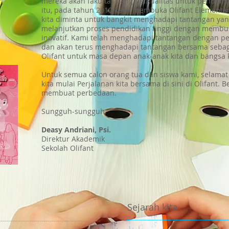
mereka akan fakultas yang berkualitas untuk pendidik
itu, pada tahun 2010 kami membuka Olifant Elementary
kita diminta untuk bangkit menghadapi tantangan ya
melanjutkan proses pendidikan tinggi dengan memb
inovatif. Kami telah menghadapi tantangan dengan pe
dan akan terus menghadapi tantangan bersama sebaga
Olifant untuk masa depan anak-anak kita dan bangsa k
Untuk semua calon orang tua dan siswa kami, selamat 
kita mulai Perjalanan kita bersama di sini di Olifant. B
membuat perbedaan.
Sungguh-sungguh,
Deasy Andriani, Psi.
Direktur Akademik
Sekolah Olifant
Sejarah kita